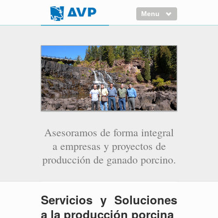
Menu
Inicio
Quiénes somos
Reconocimiento y alcance
Equipo humano
Proyectos
Modelo Gestión de Proyectos
Asesoramos de forma integral
Proyectos en curso
a empresas y proyectos de
Clientes
producción de ganado porcino.
Servicios
Contacto
Servicios y Soluciones
a la producción porcina