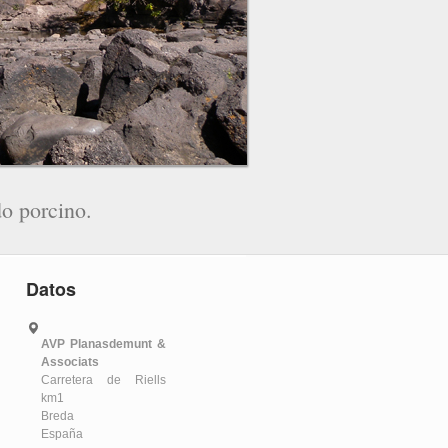
o porcino.
Datos
AVP Planasdemunt &
Associats
Carretera de Riells
km1
Breda
España